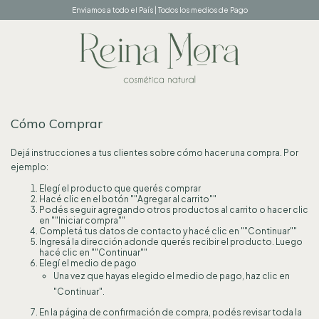
Enviamos a todo el País | Todos los medios de Pago
Cómo Comprar
Dejá instrucciones a tus clientes sobre cómo hacer una compra. Por
ejemplo:
Elegí el producto que querés comprar
Hacé clic en el botón ""Agregar al carrito""
Podés seguir agregando otros productos al carrito o hacer clic
en ""Iniciar compra""
Completá tus datos de contacto y hacé clic en ""Continuar""
Ingresá la dirección adonde querés recibir el producto. Luego
hacé clic en ""Continuar""
Elegí el medio de pago
Una vez que hayas elegido el medio de pago, haz clic en
"Continuar".
En la página de confirmación de compra, podés revisar toda la