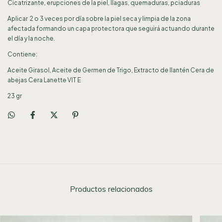
Cicatrizante, erupciones de la piel, llagas, quemaduras, pciaduras
Aplicar 2 o 3 veces por día sobre la piel seca y limpia de la zona
afectada formando un capa protectora que seguirá actuando durante
el día y la noche.
Contiene:
Aceite Girasol, Aceite de Germen de Trigo, Extracto de llantén Cera de
abejas Cera Lanette VIT E
23 gr
Productos relacionados