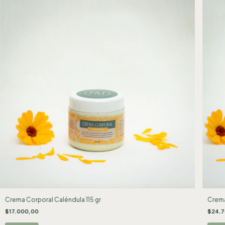
Crema Corporal Caléndula 115 gr
Crema
$17.000,00
$24.7